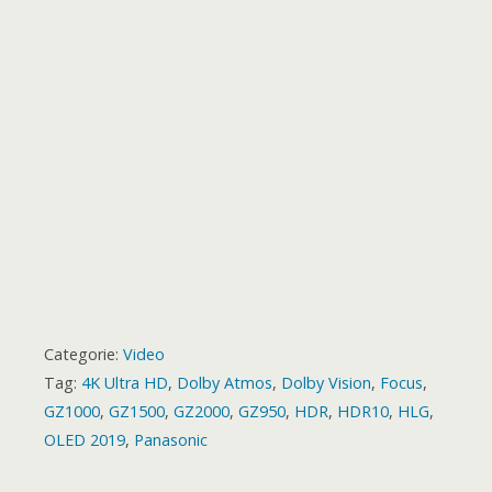
k
p
e
m
s
a
r
t
r
d
Categorie:
Video
Tag:
4K Ultra HD
,
Dolby Atmos
,
Dolby Vision
,
Focus
,
GZ1000
,
GZ1500
,
GZ2000
,
GZ950
,
HDR
,
HDR10
,
HLG
,
OLED 2019
,
Panasonic