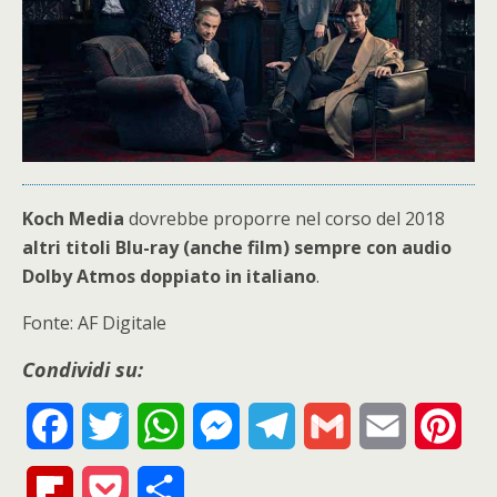
Koch Media
dovrebbe proporre nel corso del 2018
altri titoli Blu-ray (anche film) sempre con audio
Dolby Atmos doppiato in italiano
.
Fonte: AF Digitale
Condividi su:
F
T
W
M
T
G
E
P
a
w
h
e
e
m
m
i
F
P
S