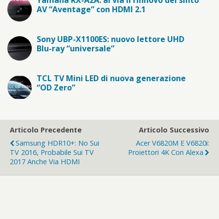
Yamaha RX-A2A: al via il rinnovo dei sinto
AV “Aventage” con HDMI 2.1
Sony UBP-X1100ES: nuovo lettore UHD
Blu-ray “universale”
TCL TV Mini LED di nuova generazione
“OD Zero”
Articolo Precedente
Articolo Successivo
Samsung HDR10+: No Sui
Acer V6820M E V6820i:
TV 2016, Probabile Sui TV
Proiettori 4K Con Alexa
2017 Anche Via HDMI