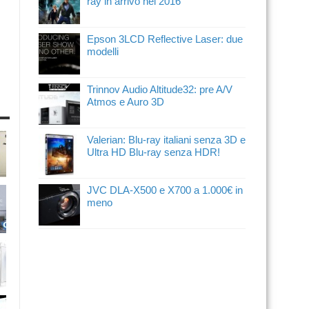
ray in arrivo nel 2016
Epson 3LCD Reflective Laser: due
modelli
Trinnov Audio Altitude32: pre A/V
Atmos e Auro 3D
Valerian: Blu-ray italiani senza 3D e
Ultra HD Blu-ray senza HDR!
JVC DLA-X500 e X700 a 1.000€ in
meno