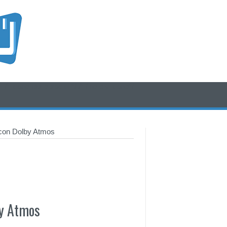
/* icone rss e social */
/* fine div icone*/
 con Dolby Atmos
by Atmos