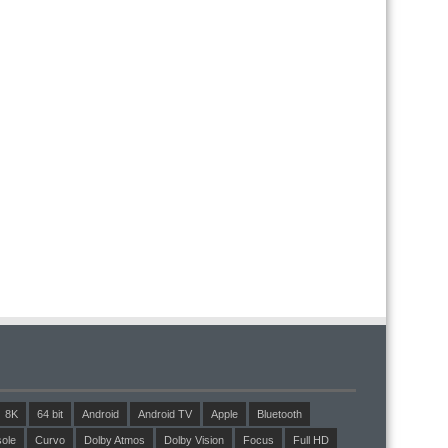
8K
64 bit
Android
Android TV
Apple
Bluetooth
ole
Curvo
Dolby Atmos
Dolby Vision
Focus
Full HD