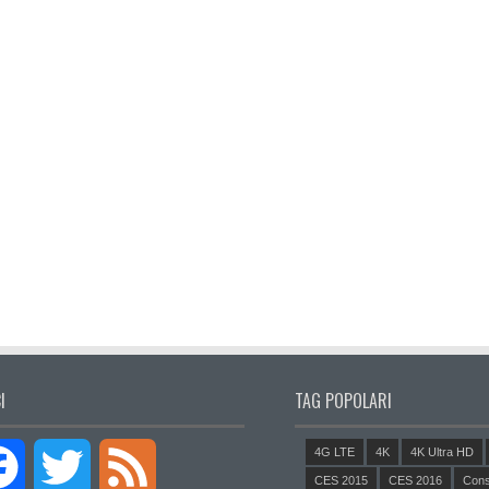
I
TAG POPOLARI
4G LTE
4K
4K Ultra HD
Facebook
Twitter
Feed
CES 2015
CES 2016
Cons