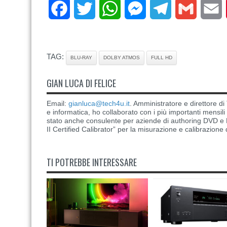
Facebook
Twitter
WhatsApp
Messenger
Telegram
Gmail
E
TAG:
BLU-RAY
DOLBY ATMOS
FULL HD
GIAN LUCA DI FELICE
Email:
gianluca@tech4u.it
. Amministratore e direttore 
e informatica, ho collaborato con i più importanti mensil
stato anche consulente per aziende di authoring DVD e B
II Certified Calibrator” per la misurazione e calibrazione 
TI POTREBBE INTERESSARE