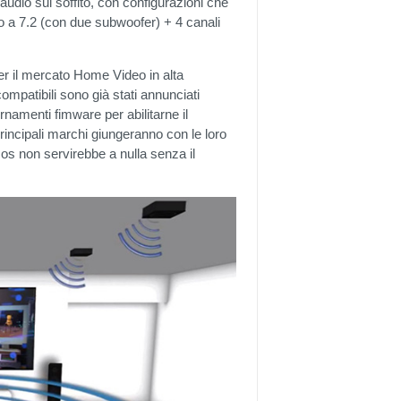
udio sul soffito, con configurazioni che
ino a 7.2 (con due subwoofer) + 4 canali
er il mercato Home Video in alta
compatibili sono già stati annunciati
amenti fimware per abilitarne il
rincipali marchi giungeranno con le loro
os non servirebbe a nulla senza il