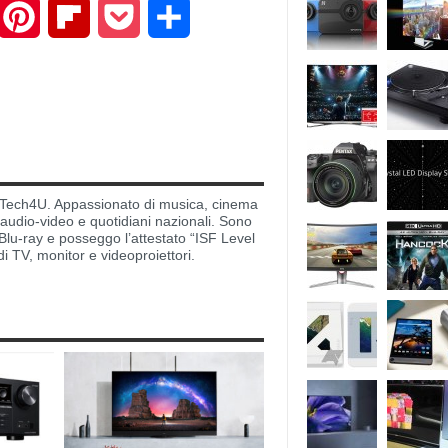
mail
Pinterest
Flipboard
Pocket
Share
di Tech4U. Appassionato di musica, cinema
i audio-video e quotidiani nazionali. Sono
lu-ray e posseggo l’attestato “ISF Level
di TV, monitor e videoproiettori.