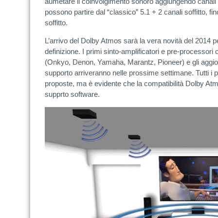
aumetare il coinvolgimento sonoro aggiungendo canali a
possono partire dal “classico” 5.1 + 2 canali soffitto, f
soffitto.
L’arrivo del Dolby Atmos sarà la vera novità del 2014 p
definizione. I primi sinto-amplificatori e pre-processori 
(Onkyo, Denon, Yamaha, Marantz, Pioneer) e gli aggiorn
supporto arriveranno nelle prossime settimane. Tutti i p
proposte, ma è evidente che la compatibilità Dolby Atm
supprto software.