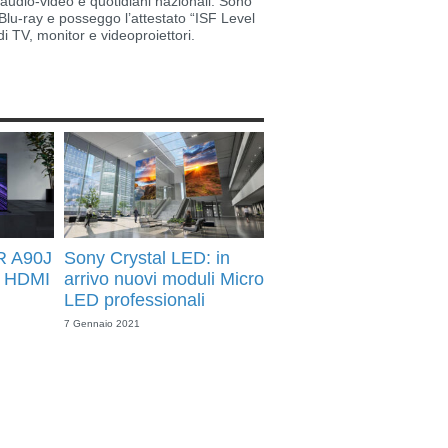
i audio-video e quotidiani nazionali. Sono
lu-ray e posseggo l’attestato “ISF Level
di TV, monitor e videoproiettori.
R A90J
Sony Crystal LED: in
″, HDMI
arrivo nuovi moduli Micro
LED professionali
7 Gennaio 2021