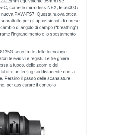
42-202,5mm equivalente 35mm) se
PS-C, come le mirrorless NEX, le α6000 /
 nuova PXW-FS7. Questa nuova ottica
oprattutto per gli appassionati di riprese
 cambio di angolo di campo (“breathing”)
rante l’ingrandimento o lo spostamento
135G sono frutto delle tecnologie
ori televisivi e registi. Le tre ghiere
essa a fuoco, dello zoom e del
abilire un feeling soddisfacente con la
e. Persino il passo delle scanalature
e, per assicurare il controllo