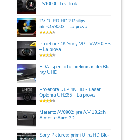
LS10000: first look
TV OLED HDR Philips
55POS9002 – La prova
Proiettore 4K Sony VPL-VW300ES
– La prova
BDA: specifiche preliminari dei Blu-
ray UHD
Proiettore DLP 4K HDR Laser
Optoma UHZ65 – La prova
Marantz AV8802: pre A/V 13.2ch
Atmos e Auro-3D
Sony Pictures: primi Ultra HD Blu-