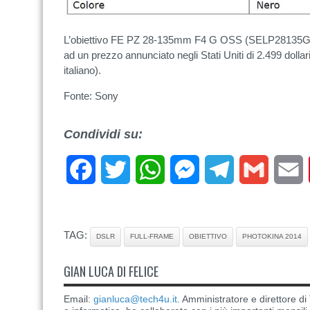
L’obiettivo FE PZ 28-135mm F4 G OSS (SELP28135G) f
ad un prezzo annunciato negli Stati Uniti di 2.499 dolla
italiano).
Fonte: Sony
Condividi su:
Facebook
Twitter
WhatsApp
Messenger
Telegram
Gmail
E
TAG:
DSLR
FULL-FRAME
OBIETTIVO
PHOTOKINA 2014
GIAN LUCA DI FELICE
Email:
gianluca@tech4u.it
. Amministratore e direttore 