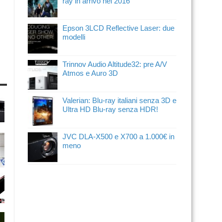
ray in arrivo nel 2016
Epson 3LCD Reflective Laser: due
modelli
Trinnov Audio Altitude32: pre A/V
Atmos e Auro 3D
Valerian: Blu-ray italiani senza 3D e
Ultra HD Blu-ray senza HDR!
JVC DLA-X500 e X700 a 1.000€ in
meno