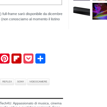
ull-frame sarò disponibile da dicembre
ri (non conosciamo al momento il listino
mail
Pinterest
Flipboard
Pocket
Share
REFLEX
SONY
VIDEOCAMERE
di Tech4U. Appassionato di musica, cinema