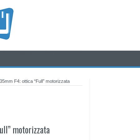
/* icone rss e social */
/* fine div icone*/
5mm F4: ottica “Full” motorizzata
ull” motorizzata