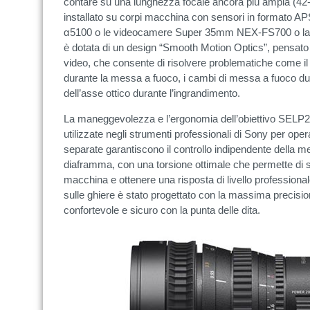
contare su una lunghezza focale ancora più ampia (
installato su corpi macchina con sensori in formato A
α5100 o le videocamere Super 35mm NEX-FS700 o la
è dotata di un design “Smooth Motion Optics”, pensato s
video, che consente di risolvere problematiche come il
durante la messa a fuoco, i cambi di messa a fuoco du
dell’asse ottico durante l’ingrandimento.
La maneggevolezza e l’ergonomia dell’obiettivo SELP28
utilizzate negli strumenti professionali di Sony per operat
separate garantiscono il controllo indipendente della m
diaframma, con una torsione ottimale che permette di st
macchina e ottenere una risposta di livello professional
sulle ghiere è stato progettato con la massima precision
confortevole e sicuro con la punta delle dita.