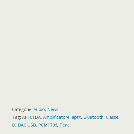
o
r
p
g
a
e
o
t
k
p
e
m
s
a
r
t
r
d
Categorie:
Audio
,
News
Tag:
AI-101DA
,
Amplificatore
,
aptX
,
Bluetooth
,
Classe
D
,
DAC USB
,
PCM1796
,
Teac