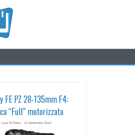
/* icone rss e social */
/* fine div icone*/
y FE PZ 28-135mm F4:
ica “Full” motorizzata
 Luca Di Felice
12 Settembre 2014