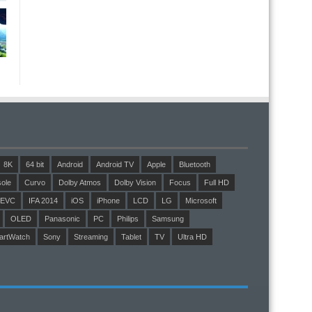
8K
64 bit
Android
Android TV
Apple
Bluetooth
ole
Curvo
Dolby Atmos
Dolby Vision
Focus
Full HD
EVC
IFA 2014
iOS
iPhone
LCD
LG
Microsoft
OLED
Panasonic
PC
Philips
Samsung
artWatch
Sony
Streaming
Tablet
TV
Ultra HD