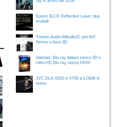
ray in arrivo nel 2016
Epson 3LCD Reflective Laser: due
modelli
Trinnov Audio Altitude32: pre A/V
Atmos e Auro 3D
Valerian: Blu-ray italiani senza 3D e
Ultra HD Blu-ray senza HDR!
JVC DLA-X500 e X700 a 1.000€ in
meno