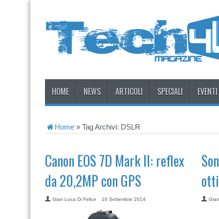
HOME
NEWS
ARTICOLI
SPECIALI
EVENTI
Home
»
Tag Archivi: DSLR
Canon EOS 7D Mark II: reflex
Son
da 20,2MP con GPS
ott
Gian Luca Di Felice
16 Settembre 2014
Gian