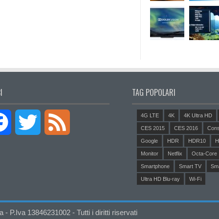
I
TAG POPOLARI
4G LTE
4K
4K Ultra HD
Facebook
Twitter
Feed
CES 2015
CES 2016
Cons
Google
HDR
HDR10
H
Monitor
Netflix
Octa-Core
Smartphone
Smart TV
Sm
Ultra HD Blu-ray
Wi-Fi
P.Iva 13846231002 - Tutti i diritti riservati