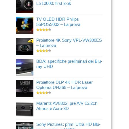
LS10000: first look
TV OLED HDR Philips
55POS9002 – La prova
Proiettore 4K Sony VPL-VW300ES
– La prova
BDA: specifiche preliminari dei Blu-
ray UHD
Proiettore DLP 4K HDR Laser
Optoma UHZ65 – La prova
Marantz AV8802: pre A/V 13.2ch
Atmos e Auro-3D
Sony Pictures: primi Ultra HD Blu-