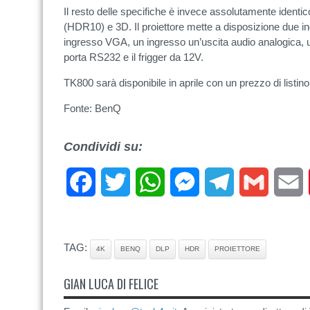
Il resto delle specifiche è invece assolutamente identi
(HDR10) e 3D. Il proiettore mette a disposizione due
ingresso VGA, un ingresso un’uscita audio analogica,
porta RS232 e il frigger da 12V.
TK800 sarà disponibile in aprile con un prezzo di listin
Fonte: BenQ
Condividi su:
Facebook
Twitter
WhatsApp
Messenger
Telegram
Gmail
E
TAG:
4K
BENQ
DLP
HDR
PROIETTORE
GIAN LUCA DI FELICE