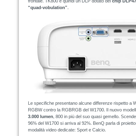
frontale. TK800 è quindi un DLP dotato del
chip DLP4
“quad-vobulation”
.
Le specifiche presentano alcune differenze rispetto a
RGBW contro la RGBRGB del W1700. Il nuovo modello è
3.000 lumen
, 800 in più del suo quasi gemello. Scende
96% del W1700 si arriva al 92%. BenQ parla di proiettore
modalità video dedicate: Sport e Calcio.