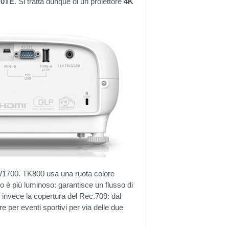
70TE
. Si tratta dunque di un proiettore
4K
 W1700. TK800 usa una ruota colore
 più luminoso: garantisce un flusso di
 invece la copertura del Rec.709: dal
 per eventi sportivi per via delle due