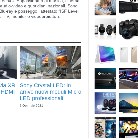
di Tech4U. Appassionato di musica, cinema
i audio-video e quotidiani nazionali. Sono
lu-ray e posseggo l’attestato “ISF Level
di TV, monitor e videoproiettori.
via XR
Sony Crystal LED: in
n HDMI
arrivo nuovi moduli Micro
LED professionali
7 Gennaio 2021