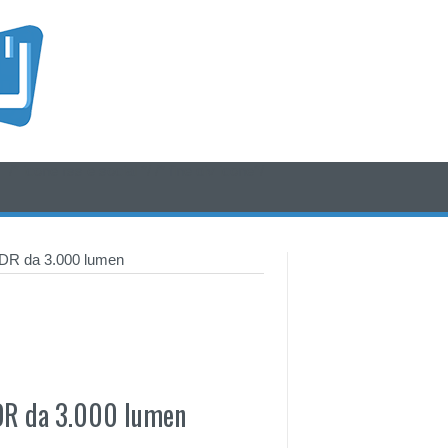
/* icone rss e social */
/* fine div icone*/
HDR da 3.000 lumen
DR da 3.000 lumen