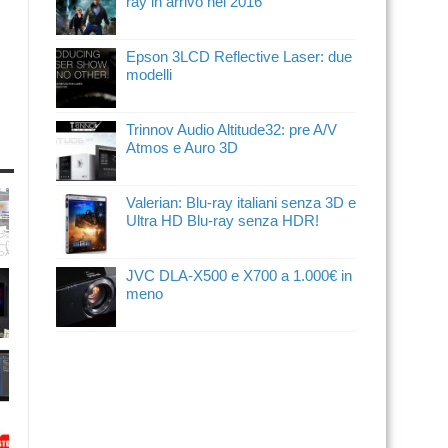
ray in arrivo nel 2016
Epson 3LCD Reflective Laser: due
modelli
Trinnov Audio Altitude32: pre A/V
Atmos e Auro 3D
Valerian: Blu-ray italiani senza 3D e
Ultra HD Blu-ray senza HDR!
JVC DLA-X500 e X700 a 1.000€ in
meno