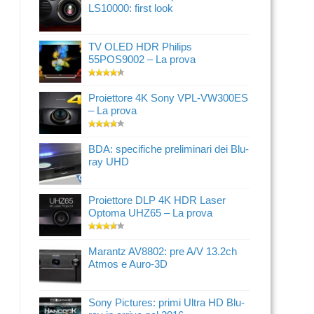
LS10000: first look
TV OLED HDR Philips
55POS9002 – La prova
Proiettore 4K Sony VPL-VW300ES
– La prova
BDA: specifiche preliminari dei Blu-
ray UHD
Proiettore DLP 4K HDR Laser
Optoma UHZ65 – La prova
Marantz AV8802: pre A/V 13.2ch
Atmos e Auro-3D
Sony Pictures: primi Ultra HD Blu-