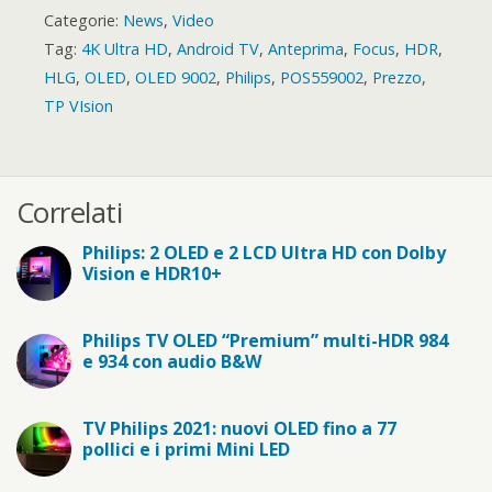
Categorie:
News
,
Video
Tag:
4K Ultra HD
,
Android TV
,
Anteprima
,
Focus
,
HDR
,
HLG
,
OLED
,
OLED 9002
,
Philips
,
POS559002
,
Prezzo
,
TP VIsion
Correlati
Philips: 2 OLED e 2 LCD Ultra HD con Dolby
Vision e HDR10+
Philips TV OLED “Premium” multi-HDR 984
e 934 con audio B&W
TV Philips 2021: nuovi OLED fino a 77
pollici e i primi Mini LED