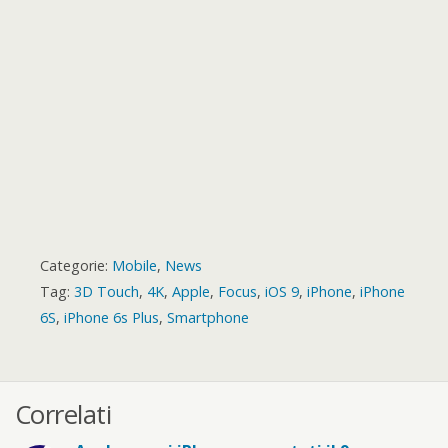
r
d
Categorie:
Mobile
,
News
Tag:
3D Touch
,
4K
,
Apple
,
Focus
,
iOS 9
,
iPhone
,
iPhone
6S
,
iPhone 6s Plus
,
Smartphone
Correlati