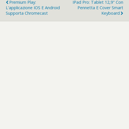
Premium Play:
IPad Pro: Tablet 12,9" Con
L'applicazione IOS E Android
Pennetta E Cover Smart
Supporta Chromecast
Keyboard