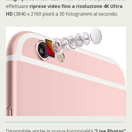
effettuare
riprese video fino a risoluzione 4K Ultra
HD
(3840 x 2160 pixel) a 30 fotogrammi al secondo.
Disponibile anche la nuova funzionalità
“Live Photos”