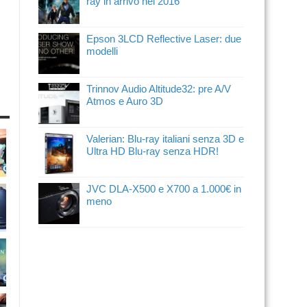
ray in arrivo nel 2016
Epson 3LCD Reflective Laser: due
modelli
Trinnov Audio Altitude32: pre A/V
Atmos e Auro 3D
Valerian: Blu-ray italiani senza 3D e
Ultra HD Blu-ray senza HDR!
JVC DLA-X500 e X700 a 1.000€ in
meno