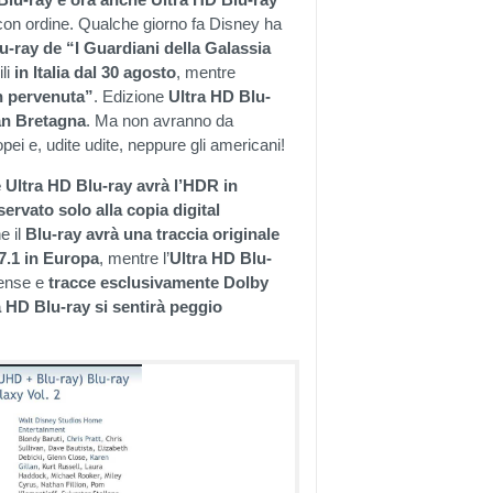
on ordine. Qualche giorno fa Disney ha
u-ray de “I Guardiani della Galassia
li
in Italia dal 30 agosto
, mentre
n pervenuta”
. Edizione
Ultra HD Blu-
ran Bretagna
. Ma non avranno da
opei e, udite udite, neppure gli americani!
 Ultra HD Blu-ray avrà l’HDR in
ervato solo alla copia digital
e il
Blu-ray avrà una traccia originale
7.1 in Europa
, mentre l’
Ultra HD Blu-
tense e
tracce esclusivamente Dolby
a HD Blu-ray si sentirà peggio