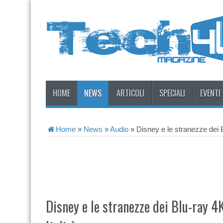
HOME
NEWS
ARTICOLI
SPECIALI
EVENTI
Home
»
News
»
Audio
»
Disney e le stranezze dei B
Disney e le stranezze dei Blu-ray 4K