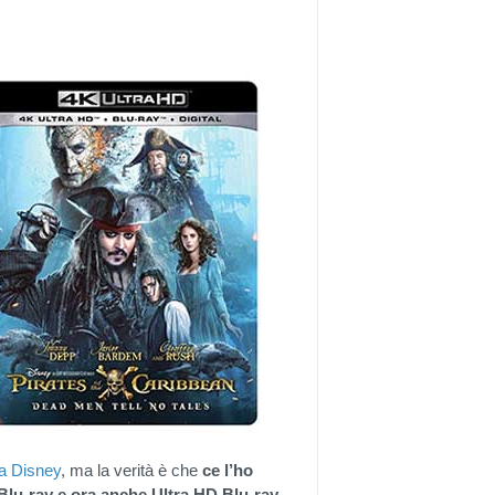
la Disney
, ma la verità è che
ce l’ho
 Blu-ray e ora anche Ultra HD Blu-ray