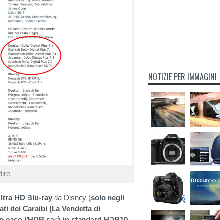
NOTIZIE PER IMMAGINI
dire
ltra HD Blu-ray
da Disney (
solo negli
ati dei Caraibi (La Vendetta di
o caso l’HDR sarà in standard HDR10,