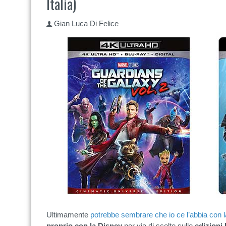
Italia)
Gian Luca Di Felice
Ultimamente
potrebbe sembrare che io ce l’abbia con 
proprio con la Disney
per via di scelte sulle
edizioni