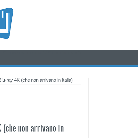
/* icone rss e social */
/* fine div icone*/
lu-ray 4K (che non arrivano in Italia)
 (che non arrivano in