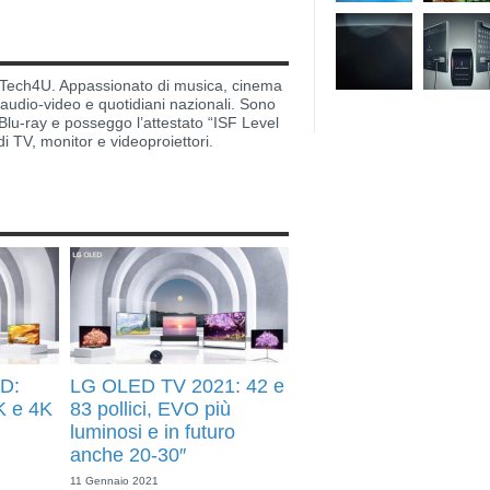
di Tech4U. Appassionato di musica, cinema
i audio-video e quotidiani nazionali. Sono
lu-ray e posseggo l’attestato “ISF Level
di TV, monitor e videoproiettori.
D:
LG OLED TV 2021: 42 e
K e 4K
83 pollici, EVO più
luminosi e in futuro
anche 20-30″
11 Gennaio 2021