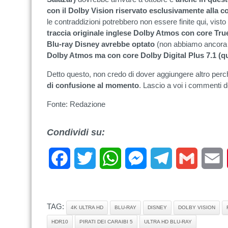
con il Dolby Vision riservato esclusivamente alla c
le contraddizioni potrebbero non essere finite qui, visto
traccia originale inglese Dolby Atmos con core Tr
Blu-ray Disney avrebbe optato
(non abbiamo ancora l’
Dolby Atmos ma con core Dolby Digital Plus 7.1 (
Detto questo, non credo di dover aggiungere altro perc
di confusione al momento
. Lascio a voi i commenti 
Fonte: Redazione
Condividi su:
Facebook
Twitter
WhatsApp
Messenger
Telegram
Gmail
E
TAG:
4K ULTRA HD
BLU-RAY
DISNEY
DOLBY VISION
HDR10
PIRATI DEI CARAIBI 5
ULTRA HD BLU-RAY