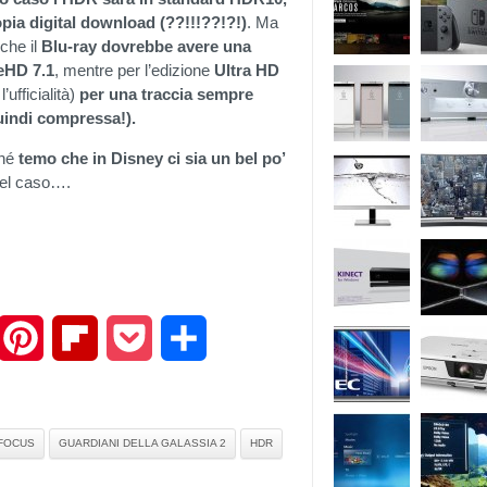
opia digital download (??!!!??!?!)
. Ma
 che il
Blu-ray dovrebbe avere una
ueHD 7.1
, mentre per l’edizione
Ultra HD
ufficialità)
per una traccia sempre
quindi compressa!).
hé
temo che in Disney ci sia un bel po’
del caso….
mail
Pinterest
Flipboard
Pocket
Share
FOCUS
GUARDIANI DELLA GALASSIA 2
HDR