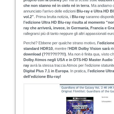
che non stanno né in cielo né in terra
. Ma andiamo c
annunciato l’arrivo delle edizioni
Blu-ray e Ultra HD Bl
vol.2”
. Prima brutta notizia, i
Blu-ray
saranno disponibi
l’edizione Ultra HD Blu-ray risulta al momento “no
ray che arriverà, invece, in Germania, Francia e G
rallegrarsi più di tanto neppure gli altri appassionati eur
Perché? Ebbene per qualche strano motivo,
l’edizione
standard HDR10
, mentre l’
HDR Dolby Vision sarà ris
download (??!!??!!??!!)
. Ma non è finita qua, visto ch
Dolby Atmos negli USA e in DTS-HD Master Audio 
ray
avrà la stessa traccia Atmos per l’edizione statuni
Digital Plus 7.1 in Europa
. In pratica,
l’edizione Ultr
dell’edizione Blu-ray!