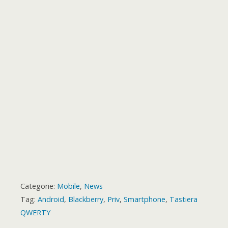
o
r
p
g
a
e
o
t
k
p
e
m
s
a
r
t
r
d
Categorie:
Mobile
,
News
Tag:
Android
,
Blackberry
,
Priv
,
Smartphone
,
Tastiera
QWERTY