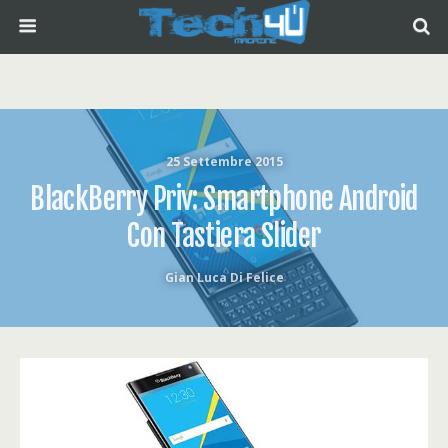
25 Settembre 2015
BlackBerry Priv: Smartphone Android
Con Tastiera Slider
Gian Luca Di Felice