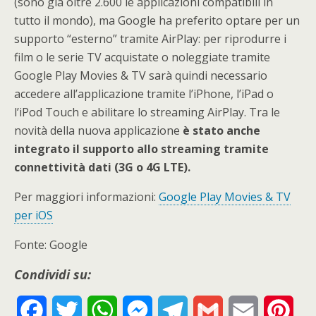
(sono già oltre 2.600 le applicazioni compatibili in
tutto il mondo), ma Google ha preferito optare per un
supporto “esterno” tramite AirPlay: per riprodurre i
film o le serie TV acquistate o noleggiate tramite
Google Play Movies & TV sarà quindi necessario
accedere all’applicazione tramite l’iPhone, l’iPad o
l’iPod Touch e abilitare lo streaming AirPlay. Tra le
novità della nuova applicazione
è stato anche
integrato il supporto allo streaming tramite
connettività dati (3G o 4G LTE).
Per maggiori informazioni:
Google Play Movies & TV
per iOS
Fonte: Google
Condividi su:
F
T
W
M
T
G
E
P