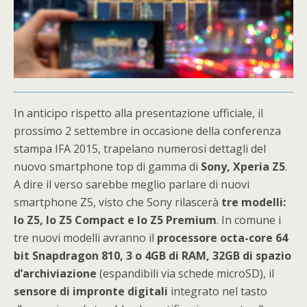
In anticipo rispetto alla presentazione ufficiale, il
prossimo 2 settembre in occasione della conferenza
stampa IFA 2015, trapelano numerosi dettagli del
nuovo smartphone top di gamma di
Sony, Xperia Z5
.
A dire il verso sarebbe meglio parlare di nuovi
smartphone Z5, visto che Sony rilascerà
tre modelli:
lo Z5, lo Z5 Compact e lo Z5 Premium
. In comune i
tre nuovi modelli avranno il
processore octa-core 64
bit Snapdragon 810, 3 o 4GB di RAM, 32GB di spazio
d’archiviazione
(espandibili via schede microSD), il
sensore di impronte digitali
integrato nel tasto