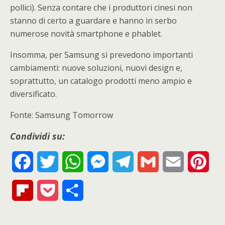
pollici). Senza contare che i produttori cinesi non
stanno di certo a guardare e hanno in serbo
numerose novità smartphone e phablet.
Insomma, per Samsung si prevedono importanti
cambiamenti: nuove soluzioni, nuovi design e,
soprattutto, un catalogo prodotti meno ampio e
diversificato.
Fonte: Samsung Tomorrow
Condividi su:
F
T
W
M
T
G
E
P
a
w
h
e
e
m
m
i
F
P
S
c
i
a
s
l
a
a
n
l
o
h
e
t
t
s
e
i
i
t