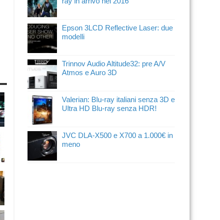
ray in arrivo nel 2016
Epson 3LCD Reflective Laser: due
modelli
Trinnov Audio Altitude32: pre A/V
Atmos e Auro 3D
Valerian: Blu-ray italiani senza 3D e
Ultra HD Blu-ray senza HDR!
JVC DLA-X500 e X700 a 1.000€ in
meno