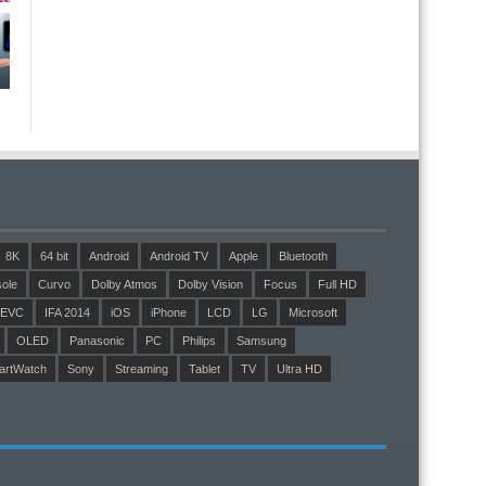
8K
64 bit
Android
Android TV
Apple
Bluetooth
ole
Curvo
Dolby Atmos
Dolby Vision
Focus
Full HD
EVC
IFA 2014
iOS
iPhone
LCD
LG
Microsoft
OLED
Panasonic
PC
Philips
Samsung
artWatch
Sony
Streaming
Tablet
TV
Ultra HD