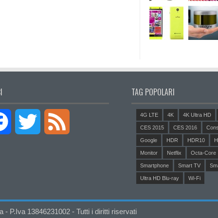
I
TAG POPOLARI
4G LTE
4K
4K Ultra HD
Facebook
Twitter
Feed
CES 2015
CES 2016
Cons
Google
HDR
HDR10
H
Monitor
Netflix
Octa-Core
Smartphone
Smart TV
Sm
Ultra HD Blu-ray
Wi-Fi
P.Iva 13846231002 - Tutti i diritti riservati