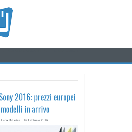
/* icone rss e social */
/* fine div icone*/
Sony 2016: prezzi europei
 modelli in arrivo
 Luca Di Felice
16 Febbraio 2016