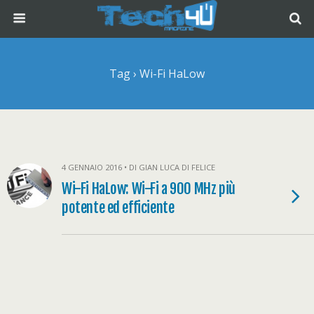
Tag › Wi-Fi HaLow
4 GENNAIO 2016 • DI GIAN LUCA DI FELICE
Wi-Fi HaLow: Wi-Fi a 900 MHz più
potente ed efficiente