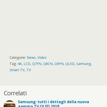
d
Categorie:
News
,
Video
Tag:
4K
,
LCD
,
Q7FN
,
Q8CN
,
Q9FN
,
QLED
,
Samsung
,
Smart TV
,
TV
Correlati
Samsung: tutti i dettagli della nuova
gamma TV QLED 2018