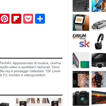
mail
Pinterest
Flipboard
Pocket
Share
di Tech4U. Appassionato di musica, cinema
i audio-video e quotidiani nazionali. Sono
lu-ray e posseggo l’attestato “ISF Level
di TV, monitor e videoproiettori.