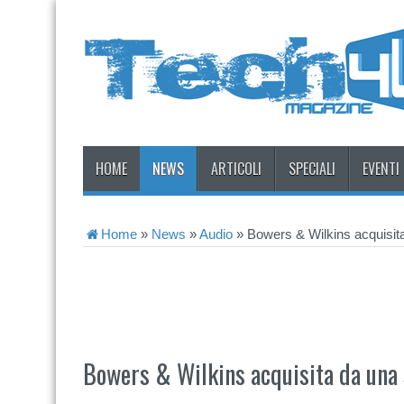
HOME
NEWS
ARTICOLI
SPECIALI
EVENTI
Home
»
News
»
Audio
»
Bowers & Wilkins acquisita
Bowers & Wilkins acquisita da una 