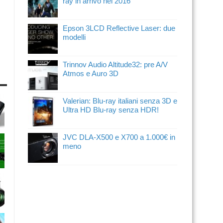
ray in arrivo nel 2016
Epson 3LCD Reflective Laser: due
modelli
Trinnov Audio Altitude32: pre A/V
Atmos e Auro 3D
Valerian: Blu-ray italiani senza 3D e
Ultra HD Blu-ray senza HDR!
JVC DLA-X500 e X700 a 1.000€ in
meno