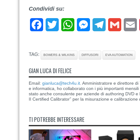
Condividi su:
Facebook
Twitter
WhatsApp
Messenger
Telegram
Gmail
E
TAG:
BOWERS & WILKINS
DIFFUSORI
EVA AUTOMATION
GIAN LUCA DI FELICE
Email:
gianluca@tech4u.it
. Amministratore e direttore 
e informatica, ho collaborato con i più importanti mensil
stato anche consulente per aziende di authoring DVD e B
II Certified Calibrator” per la misurazione e calibrazione 
TI POTREBBE INTERESSARE