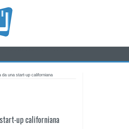
/* icone rss e social */
/* fine div icone*/
 da una start-up californiana
start-up californiana