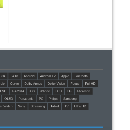
8K
64 bit
Android
Android TV
Apple
Bluetooth
ole
Curvo
Dolby Atmos
Dolby Vision
Focus
Full HD
EVC
IFA 2014
iOS
iPhone
LCD
LG
Microsoft
OLED
Panasonic
PC
Philips
Samsung
artWatch
Sony
Streaming
Tablet
TV
Ultra HD