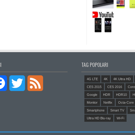
I
TAG POPOLARI
4G LTE
4K
4K Ultra HD
Facebook
Twitter
Feed
CES 2015
CES 2016
Cons
Google
HDR
HDR10
H
Monitor
Netflix
Octa-Core
Smartphone
Smart TV
Sm
Ultra HD Blu-ray
Wi-Fi