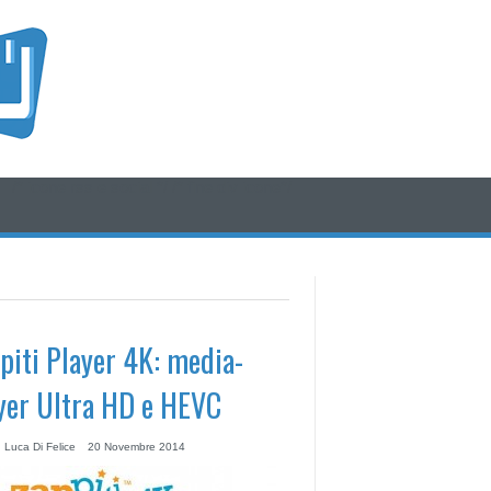
/* icone rss e social */
/* fine div icone*/
piti Player 4K: media-
yer Ultra HD e HEVC
 Luca Di Felice
20 Novembre 2014