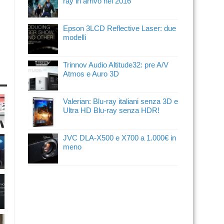
ray in arrivo nel 2016
Epson 3LCD Reflective Laser: due
modelli
Trinnov Audio Altitude32: pre A/V
Atmos e Auro 3D
Valerian: Blu-ray italiani senza 3D e
Ultra HD Blu-ray senza HDR!
JVC DLA-X500 e X700 a 1.000€ in
meno