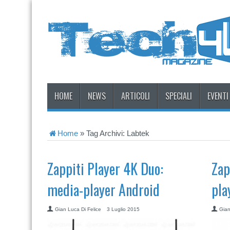
HOME
NEWS
ARTICOLI
SPECIALI
EVENTI
Home
»
Tag Archivi: Labtek
Zappiti Player 4K Duo:
Zap
media-player Android
pla
Gian Luca Di Felice
3 Luglio 2015
Gian