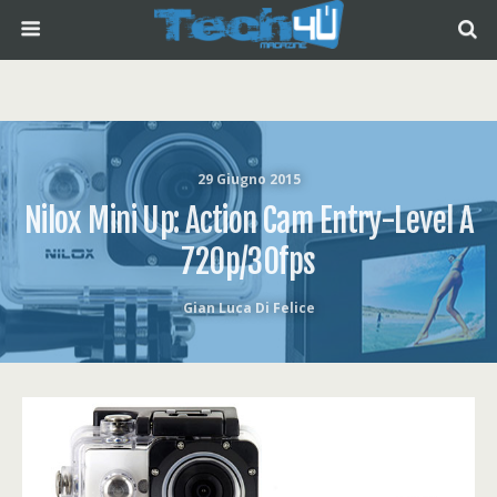
29 Giugno 2015
Nilox Mini Up: Action Cam Entry-Level A
720p/30fps
Gian Luca Di Felice