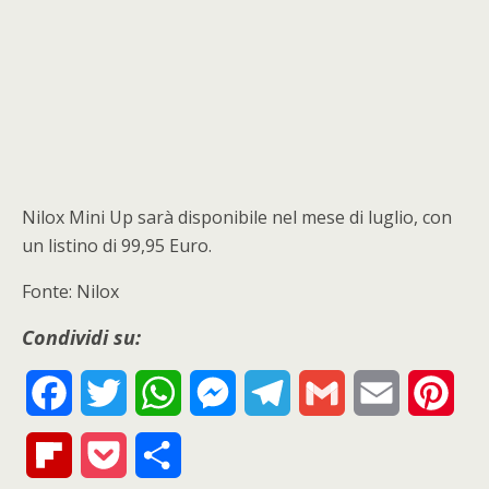
Nilox Mini Up sarà disponibile nel mese di luglio, con
un listino di 99,95 Euro.
Fonte: Nilox
Condividi su:
F
T
W
M
T
G
E
P
a
w
h
e
e
m
m
i
F
P
S
c
i
a
s
l
a
a
n