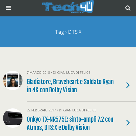
Tag › DTS.X
7 MARZO 2018 • DI GIAN LUCA DI FELICE
Gladiatore, Braveheart e Soldato Ryan
in 4K con Dolby Vision
22 FEBBRAIO 2017 • DI GIAN LUCA DI FELICE
Onkyo TX-NR575E: sinto-ampli 7.2 con
Atmos, DTS:X e Dolby Vision