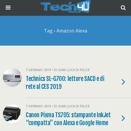
Tag › Amazon Alexa
7 GENNAIO 2019 • DI GIAN LUCA DI FELICE
Technics SL-G700: lettore SACD e di
rete al CES 2019
7 GENNAIO 2019 • DI GIAN LUCA DI FELICE
Canon Pixma TS705: stampante InkJet
“compatta” con Alexa e Google Home