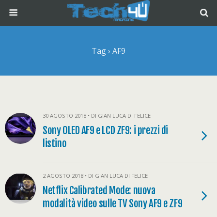
Tag › AF9
30 AGOSTO 2018 • DI GIAN LUCA DI FELICE
Sony OLED AF9 e LCD ZF9: i prezzi di
listino
2 AGOSTO 2018 • DI GIAN LUCA DI FELICE
Netflix Calibrated Mode: nuova
modalità video sulle TV Sony AF9 e ZF9