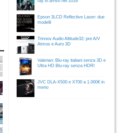
ray in arrivo nel 2016
Epson 3LCD Reflective Laser: due
modelli
Trinnov Audio Altitude32: pre A/V
Atmos e Auro 3D
Valerian: Blu-ray italiani senza 3D e
Ultra HD Blu-ray senza HDR!
JVC DLA-X500 e X700 a 1.000€ in
meno