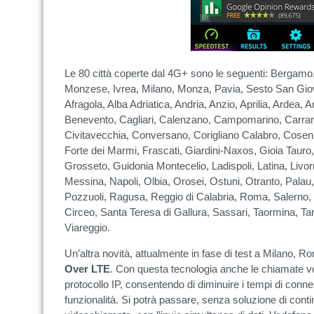
Le 80 città coperte dal 4G+ sono le seguenti: Bergamo
Monzese, Ivrea, Milano, Monza, Pavia, Sesto San Giova
Afragola, Alba Adriatica, Andria, Anzio, Aprilia, Ardea, 
Benevento, Cagliari, Calenzano, Campomarino, Carrar
Civitavecchia, Conversano, Corigliano Calabro, Cosenz
Forte dei Marmi, Frascati, Giardini-Naxos, Gioia Tauro
Grosseto, Guidonia Montecelio, Ladispoli, Latina, Liv
Messina, Napoli, Olbia, Orosei, Ostuni, Otranto, Palau,
Pozzuoli, Ragusa, Reggio di Calabria, Roma, Salerno, 
Circeo, Santa Teresa di Gallura, Sassari, Taormina, Tar
Viareggio.
Un’altra novità, attualmente in fase di test a Milano, Ro
Over LTE
. Con questa tecnologia anche le chiamate vo
protocollo IP, consentendo di diminuire i tempi di con
funzionalità. Si potrà passare, senza soluzione di conti