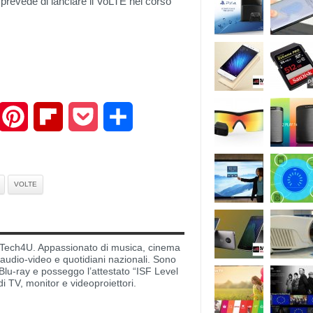
 prevede di lanciare il VoLTE nel corso
mail
Pinterest
Flipboard
Pocket
Share
VOLTE
di Tech4U. Appassionato di musica, cinema
i audio-video e quotidiani nazionali. Sono
lu-ray e posseggo l’attestato “ISF Level
di TV, monitor e videoproiettori.