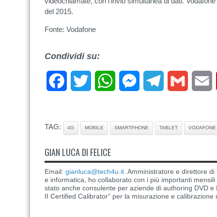
videochiamate, con l’invio simultanea di dati. Vodafone
del 2015.
Fonte: Vodafone
Condividi su:
Facebook
Twitter
WhatsApp
Messenger
Telegram
Gmail
E
TAG:
4G
MOBILE
SMARTPHONE
TABLET
VODAFONE
GIAN LUCA DI FELICE
Email:
gianluca@tech4u.it
. Amministratore e direttore 
e informatica, ho collaborato con i più importanti mensil
stato anche consulente per aziende di authoring DVD e B
II Certified Calibrator” per la misurazione e calibrazione 