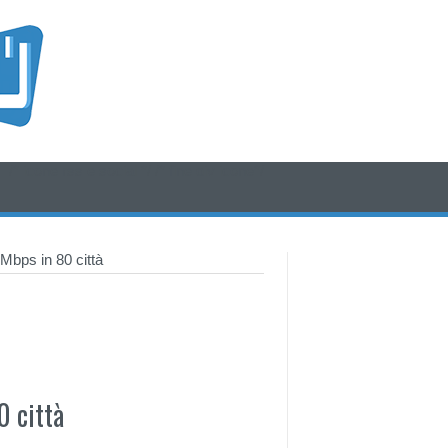
/* icone rss e social */
/* fine div icone*/
Mbps in 80 città
0 città