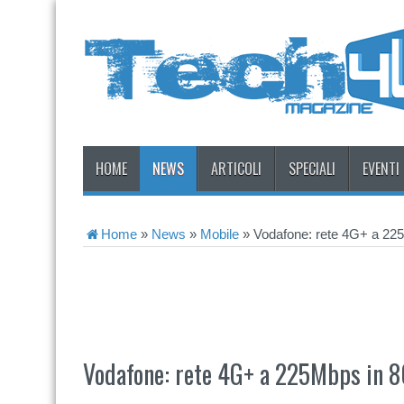
HOME
NEWS
ARTICOLI
SPECIALI
EVENTI
Home
»
News
»
Mobile
»
Vodafone: rete 4G+ a 225
Vodafone: rete 4G+ a 225Mbps in 8