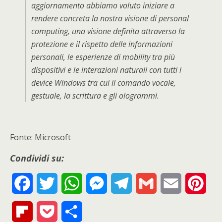
aggiornamento abbiamo voluto iniziare a
rendere concreta la nostra visione di personal
computing, una visione definita attraverso la
protezione e il rispetto delle informazioni
personali, le esperienze di mobility tra più
dispositivi e le interazioni naturali con tutti i
device Windows tra cui il comando vocale,
gestuale, la scrittura e gli ologrammi.
Fonte: Microsoft
Condividi su:
F
T
W
M
T
G
E
P
a
w
h
e
e
m
m
i
F
P
S