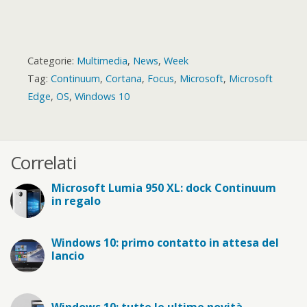
Categorie:
Multimedia
,
News
,
Week
Tag:
Continuum
,
Cortana
,
Focus
,
Microsoft
,
Microsoft
Edge
,
OS
,
Windows 10
Correlati
Microsoft Lumia 950 XL: dock Continuum
in regalo
Windows 10: primo contatto in attesa del
lancio
Windows 10: tutte le ultime novità