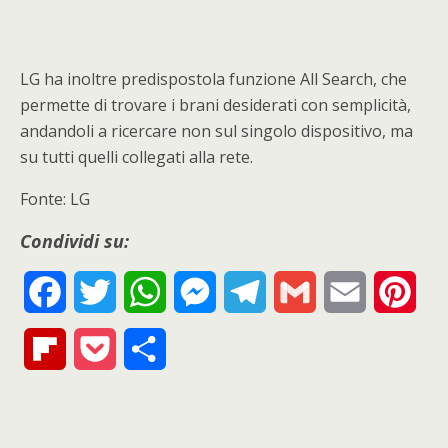
LG ha inoltre predispostola funzione All Search, che
permette di trovare i brani desiderati con semplicità,
andandoli a ricercare non sul singolo dispositivo, ma
su tutti quelli collegati alla rete.
Fonte: LG
Condividi su:
F
T
W
M
T
G
E
P
a
w
h
e
e
m
m
i
F
P
S
c
i
a
s
l
a
a
n
l
o
h
e
t
t
s
e
i
i
t
i
c
a