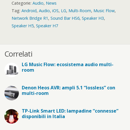
Categorie:
Audio
,
News
Tag:
Android
,
Audio
,
iOS
,
LG
,
Multi-Room
,
Music Flow
,
Network Bridge R1
,
Sound Bar HS6
,
Speaker H3
,
Speaker H5
,
Speaker H7
Correlati
LG Music Flow: ecosistema audio multi-
room
Denon Heos AVR: ampli 5.1 “lossless” con
multi-room
TP-Link Smart LED: lampadine “connesse”
disponibili in Italia