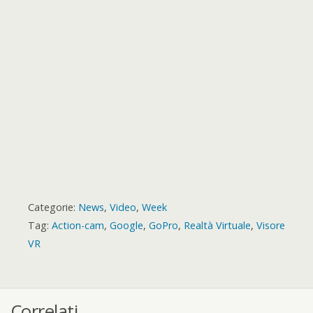
r
t
r
d
Categorie:
News
,
Video
,
Week
Tag:
Action-cam
,
Google
,
GoPro
,
Realtà Virtuale
,
Visore
VR
Correlati