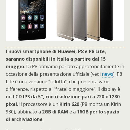
I nuovi smartphone di Huawei, P8 e P8 Lite,
saranno disponibili in Italia a partire dal 15
maggio
. Di P8 abbiamo parlato approfonditamente in
occasione della presentazione ufficiale (vedi
news
). P8
Lite è una versione “ridotta”, che presenta varie
differenze, rispetto al “fratello maggiore”. Il display è
un
LCD IPS da 5″, con risoluzione pari a 720 x 1280
pixel
. Il processore è un
Kirin
620
(P8 monta un Kirin
930), abbinato a
2GB
di RAM
e a
16GB per lo spazio
di archiviazione
.