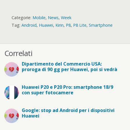
Categorie:
Mobile
,
News
,
Week
Tag:
Android
,
Huawei
,
Kirin
,
P8
,
P8 Lite
,
Smartphone
Correlati
Dipartimento del Commercio USA:
proroga di 90 gg per Huawei, poi si vedrà
Huawei P20 e P20 Pro: smartphone 18/9
con super fotocamere
Google: stop ad Android per i dispositivi
Huawei