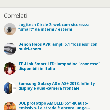
Correlati
Logitech Circle 2: webcam sicurezza
“smart” da interni / esterni
Denon Heos AVR: ampli 5.1 “lossless” con
multi-room
TP-Link Smart LED: lampadine “connesse”
disponibili in Italia
Samsung Galaxy A8 e A8+ 2018: Infinity
display e dual-camera frontale
BOE prototipo AMQLED 55″ 4K auto-
emissivo. La strada è ancora lunga…