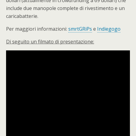
dollari (attualmente in crowdfunding a 69 dollari) che
include due manopole complete di rivestimento e un
caricabatterie.
Per maggiori informazioni:
smrtGRiPs
e
Indiegogo
Di seguito un filmato di presentazione: