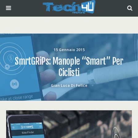
15 Gennaio 2015
SmrtGRiPs: Manople “smart” Per
Ciclisti
Gian Luca Di Felice