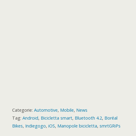
o
t
k
p
e
m
s
a
r
t
r
d
Categorie:
Automotive
,
Mobile
,
News
Tag:
Android
,
Bicicletta smart
,
Bluetooth 4.2
,
Boréal
Bikes
,
Indiegogo
,
iOS
,
Manopole bicicletta
,
smrtGRiPs