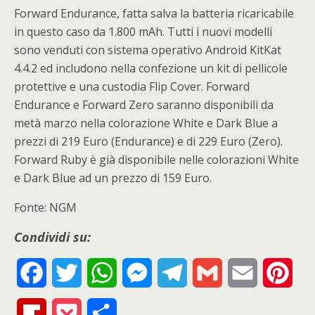
Forward Endurance, fatta salva la batteria ricaricabile
in questo caso da 1.800 mAh. Tutti i nuovi modelli
sono venduti con sistema operativo Android KitKat
4.4.2 ed includono nella confezione un kit di pellicole
protettive e una custodia Flip Cover. Forward
Endurance e Forward Zero saranno disponibili da
metà marzo nella colorazione White e Dark Blue a
prezzi di 219 Euro (Endurance) e di 229 Euro (Zero).
Forward Ruby è già disponibile nelle colorazioni White
e Dark Blue ad un prezzo di 159 Euro.
Fonte: NGM
Condividi su:
F
T
W
M
T
G
E
P
a
w
h
e
e
m
m
i
F
P
S