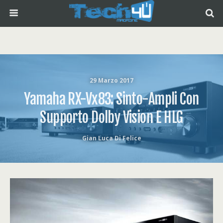
29 Marzo 2017
Yamaha RX-Vx83: Sinto-Ampli Con
Supporto Dolby Vision E HLG
Gian Luca Di Felice