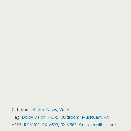
o
r
p
g
a
e
o
t
k
p
e
m
s
a
r
t
r
d
Categorie:
Audio
,
News
,
Video
Tag:
Dolby Vision
,
HDR
,
Multiroom
,
MusicCast
,
RX-
V383
,
RX-V483
,
RX-V583
,
RX-V683
,
Sinto-amplificatore
,