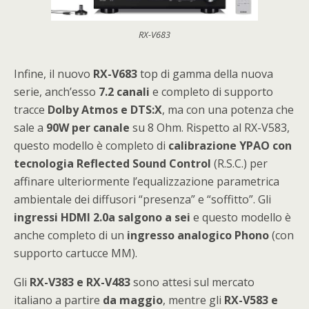
RX-V683
Infine, il nuovo
RX-V683
top di gamma della nuova
serie, anch’esso
7.2 canali
e completo di supporto
tracce
Dolby Atmos e DTS:X
, ma con una potenza che
sale a
90W per canale
su 8 Ohm. Rispetto al RX-V583,
questo modello è completo di
calibrazione YPAO con
tecnologia Reflected Sound Control
(R.S.C.) per
affinare ulteriormente l’equalizzazione parametrica
ambientale dei diffusori “presenza” e “soffitto”. Gli
ingressi HDMI 2.0a salgono a sei
e questo modello è
anche completo di un
ingresso analogico Phono
(con
supporto cartucce MM).
Gli
RX-V383 e RX-V483
sono attesi sul mercato
italiano a partire
da maggio
, mentre gli
RX-V583 e