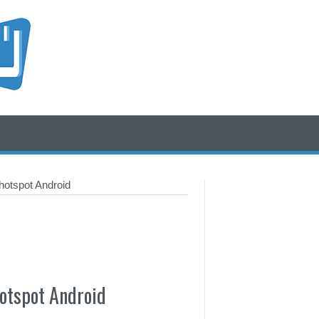
/* icone rss e social */
/* fine div icone*/
hotspot Android
hotspot Android