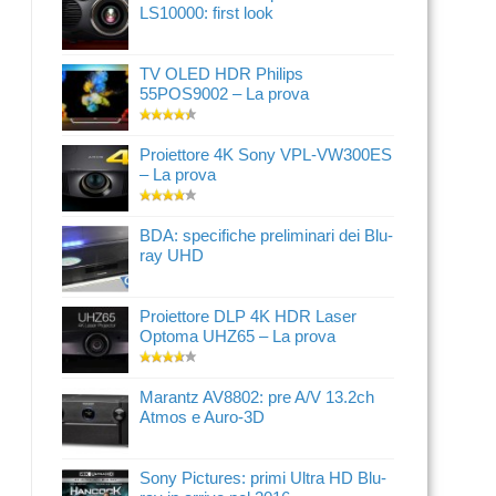
LS10000: first look
TV OLED HDR Philips
55POS9002 – La prova
Proiettore 4K Sony VPL-VW300ES
– La prova
BDA: specifiche preliminari dei Blu-
ray UHD
Proiettore DLP 4K HDR Laser
Optoma UHZ65 – La prova
Marantz AV8802: pre A/V 13.2ch
Atmos e Auro-3D
Sony Pictures: primi Ultra HD Blu-