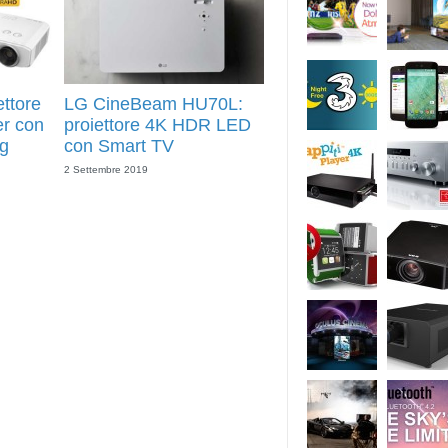
ttore
LG CineBeam HU70L:
r con
proiettore 4K HDR LED
g
con Smart TV
2 Settembre 2019