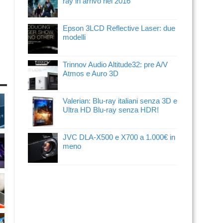
ray in arrivo nel 2016
Epson 3LCD Reflective Laser: due
modelli
Trinnov Audio Altitude32: pre A/V
Atmos e Auro 3D
Valerian: Blu-ray italiani senza 3D e
Ultra HD Blu-ray senza HDR!
JVC DLA-X500 e X700 a 1.000€ in
meno