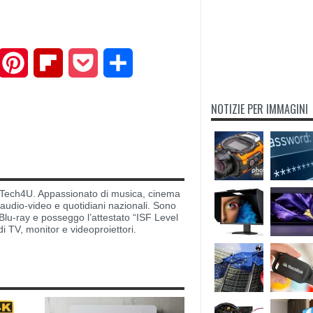
mail
Pinterest
Flipboard
Pocket
Share
NOTIZIE PER IMMAGINI
di Tech4U. Appassionato di musica, cinema
i audio-video e quotidiani nazionali. Sono
lu-ray e posseggo l’attestato “ISF Level
di TV, monitor e videoproiettori.