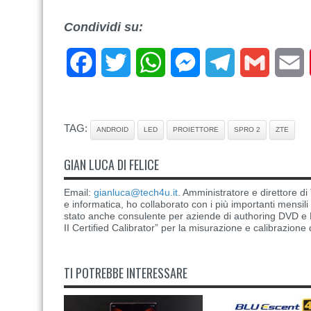
Condividi su:
Facebook
Twitter
WhatsApp
Messenger
Telegram
Gmail
E
TAG:
ANDROID
LED
PROIETTORE
SPRO 2
ZTE
GIAN LUCA DI FELICE
Email:
gianluca@tech4u.it
. Amministratore e direttore 
e informatica, ho collaborato con i più importanti mensil
stato anche consulente per aziende di authoring DVD e B
II Certified Calibrator” per la misurazione e calibrazione 
TI POTREBBE INTERESSARE