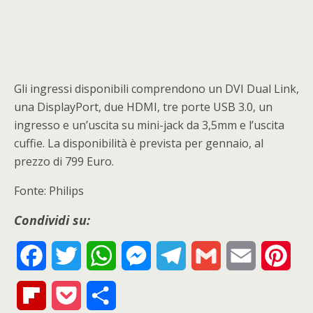
Gli ingressi disponibili comprendono un DVI Dual Link,
una DisplayPort, due HDMI, tre porte USB 3.0, un
ingresso e un’uscita su mini-jack da 3,5mm e l’uscita
cuffie. La disponibilità è prevista per gennaio, al
prezzo di 799 Euro.
Fonte: Philips
Condividi su:
F
T
W
M
T
G
E
P
a
w
h
e
e
m
m
i
F
P
S