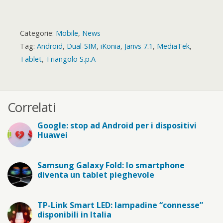
Categorie:
Mobile
,
News
Tag:
Android
,
Dual-SIM
,
iKonia
,
Jarivs 7.1
,
MediaTek
,
Tablet
,
Triangolo S.p.A
Correlati
Google: stop ad Android per i dispositivi
Huawei
Samsung Galaxy Fold: lo smartphone
diventa un tablet pieghevole
TP-Link Smart LED: lampadine “connesse”
disponibili in Italia