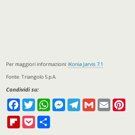
Per maggiori informazioni:
iKonia Jarvis 7.1
Fonte: Triangolo S.p.A.
Condividi su:
F
T
W
M
T
G
E
P
a
w
h
e
e
m
m
i
F
P
S
c
i
a
s
l
a
a
n
l
o
h