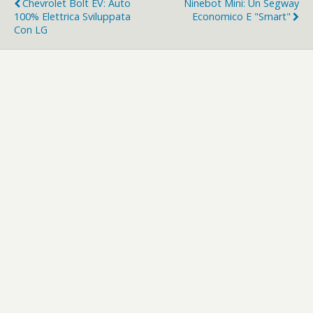
Chevrolet Bolt EV: Auto
Ninebot Mini: Un Segway
100% Elettrica Sviluppata
Economico E "smart"
Con LG