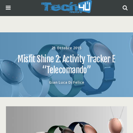
21 Ottobre 2015
Misfit Shine 2: Activity Tracker E
“telecomando”
Gian Luca Di Felice