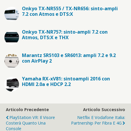
Onkyo TX-NR555 / TX-NR656: sinto-ampli
7.2 con Atmos e DTS:X
Onkyo TX-NR757: sinto-ampli 7.2 con
Atmos, DTS:X e THX
Marantz SR5103 e SR6013: ampli 7.2 e 9.2
con AirPlay 2
Yamaha RX-xV81: sintoampli 2016 con
HDMI 2.0a e HDCP 2.2
Articolo Precedente
Articolo Successivo
PlayStation VR: Il Visore
Netflix E Vodafone Italia:
Costerà Quanto Una
Partnership Per Fibra E 4G
Console