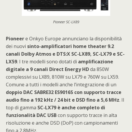
Pioneer SC-LX89
Pioneer
e Onkyo Europe annunciano la disponibilità
dei nuovi
sinto-amplificatori home theater 9.2
canali Dolby Atmos e DTS:X SC-LX89, SC-LX79 e SC-
LX59
. I tre modelli sono dotati di
amplificazione
digitale a 9 canali Direct Energy HD
da 850W
complessivi su LX89, 810W su LX79 e 760W su LX59.
Comune a tutti i modelli anche l’integrazione di un
doppio DAC SABRE32 ES9016S con supporto tracce
audio fino a 192 kHz / 24 bit e DSD fino a 5,6 MHz
. Il
top di gamma
SC-LX79 è anche completo di
funzionalità DAC USB
con supporto tracce in alta
risoluzione e anche DSD (DoP) con campionamenti
fino a 2,8MHz.