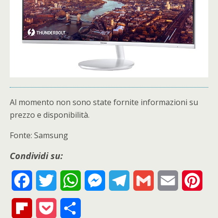
Al momento non sono state fornite informazioni su
prezzo e disponibilità.
Fonte: Samsung
Condividi su:
F
T
W
M
T
G
E
P
a
w
h
e
e
m
m
i
F
P
S