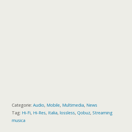
o
t
k
p
e
m
s
a
r
t
r
d
Categorie:
Audio
,
Mobile
,
Multimedia
,
News
Tag:
Hi-Fi
,
Hi-Res
,
Italia
,
lossless
,
Qobuz
,
Streaming
musica