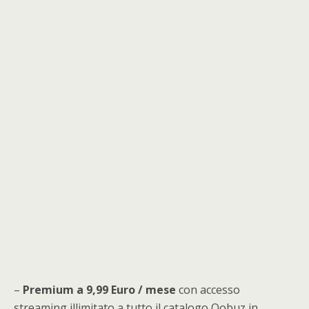
–
Premium a 9,99 Euro / mese
con accesso
streaming illimitato a tutto il catalogo Qobuz in