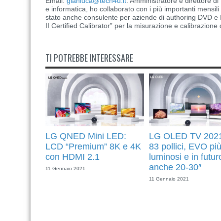
Email:
gianluca@tech4u.it
. Amministratore e direttore 
e informatica, ho collaborato con i più importanti mensil
stato anche consulente per aziende di authoring DVD e B
II Certified Calibrator” per la misurazione e calibrazione 
TI POTREBBE INTERESSARE
LG QNED Mini LED:
LG OLED TV 2021
LCD “Premium” 8K e 4K
83 pollici, EVO pi
con HDMI 2.1
luminosi e in futur
anche 20-30″
11 Gennaio 2021
11 Gennaio 2021