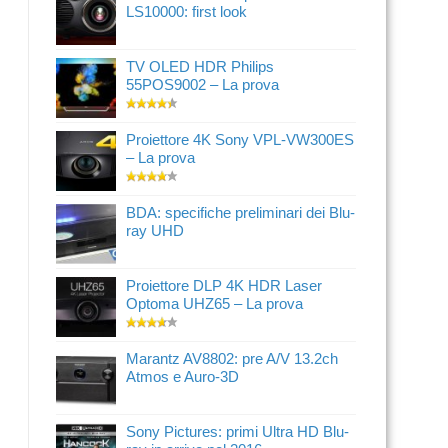
LS10000: first look
TV OLED HDR Philips
55POS9002 – La prova
Proiettore 4K Sony VPL-VW300ES
– La prova
BDA: specifiche preliminari dei Blu-
ray UHD
Proiettore DLP 4K HDR Laser
Optoma UHZ65 – La prova
Marantz AV8802: pre A/V 13.2ch
Atmos e Auro-3D
Sony Pictures: primi Ultra HD Blu-