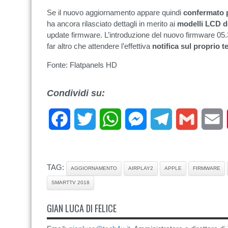
Se il nuovo aggiornamento appare quindi
confermato 
ha ancora rilasciato dettagli in merito ai
modelli LCD d
update firmware. L’introduzione del nuovo firmware 05
far altro che attendere l’effettiva
notifica sul proprio t
Fonte: Flatpanels HD
Condividi su:
Facebook
Twitter
WhatsApp
Messenger
Telegram
Gmail
E
TAG:
AGGIORNAMENTO
AIRPLAY2
APPLE
FIRMWARE
SMARTTV 2018
GIAN LUCA DI FELICE