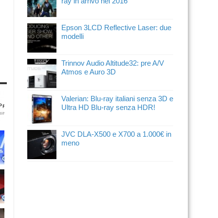
ray in arrivo nel 2016
Epson 3LCD Reflective Laser: due
modelli
Trinnov Audio Altitude32: pre A/V
Atmos e Auro 3D
Valerian: Blu-ray italiani senza 3D e
Ultra HD Blu-ray senza HDR!
JVC DLA-X500 e X700 a 1.000€ in
meno