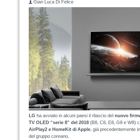
Gian Luca Di Felice
LG
ha avviato in alcuni paesi il rilascio del
nuovo firm
TV OLED “serie 8” del 2018
(B8, C8, E8, G8 e W8) che
AirPlay2 e HomeKit di Apple
, già precedentemente i
del gruppo coreano.