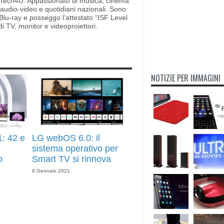
di Tech4U. Appassionato di musica, cinema
i audio-video e quotidiani nazionali. Sono
lu-ray e posseggo l’attestato “ISF Level
di TV, monitor e videoproiettori.
NOTIZIE PER IMMAGINI
: 42 e
LG webOS 6.0: il
ù
sistema operativo per
o
Smart TV si rinnova
8 Gennaio 2021