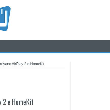
/* icone rss e social */
/* fine div icone*/
rivano AirPlay 2 e HomeKit
y 2 e HomeKit