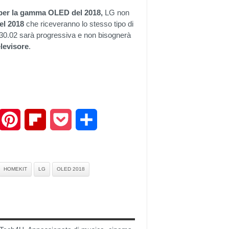
per la gamma OLED del 2018,
LG non
el 2018
che riceveranno lo stesso tipo di
.30.02 sarà progressiva e non bisognerà
elevisore
.
mail
Pinterest
Flipboard
Pocket
Share
HOMEKIT
LG
OLED 2018