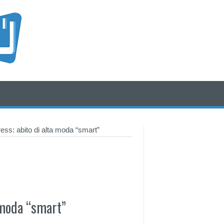
/* icone rss e social */
/* fine div icone*/
Dress: abito di alta moda “smart”
a moda “smart”