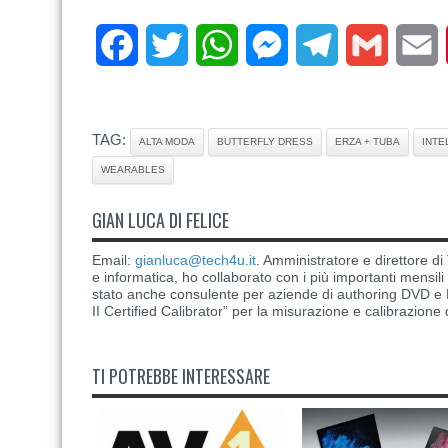
Facebook
Twitter
WhatsApp
Messenger
Telegram
Gmail
E
TAG:
ALTA MODA
BUTTERFLY DRESS
ERZA + TUBA
INTE
WEARABLES
GIAN LUCA DI FELICE
Email:
gianluca@tech4u.it
. Amministratore e direttore 
e informatica, ho collaborato con i più importanti mensil
stato anche consulente per aziende di authoring DVD e B
II Certified Calibrator” per la misurazione e calibrazione 
TI POTREBBE INTERESSARE