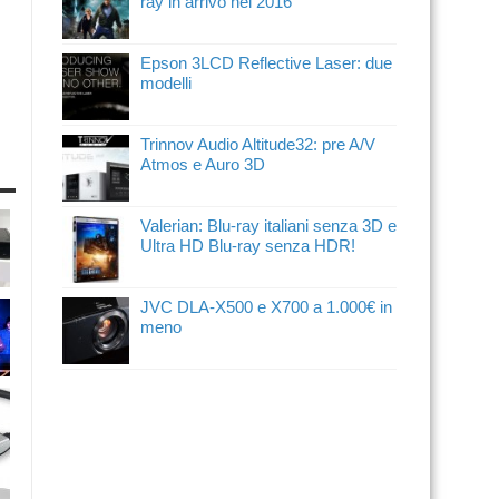
ray in arrivo nel 2016
Epson 3LCD Reflective Laser: due
modelli
Trinnov Audio Altitude32: pre A/V
Atmos e Auro 3D
Valerian: Blu-ray italiani senza 3D e
Ultra HD Blu-ray senza HDR!
JVC DLA-X500 e X700 a 1.000€ in
meno