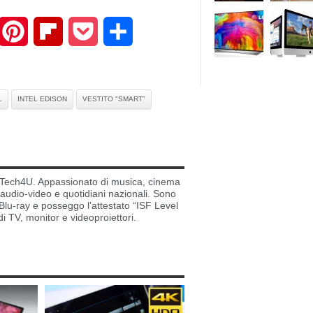
mail
Pinterest
Flipboard
Pocket
Share
L
INTEL EDISON
VESTITO "SMART"
di Tech4U. Appassionato di musica, cinema
i audio-video e quotidiani nazionali. Sono
lu-ray e posseggo l’attestato “ISF Level
di TV, monitor e videoproiettori.