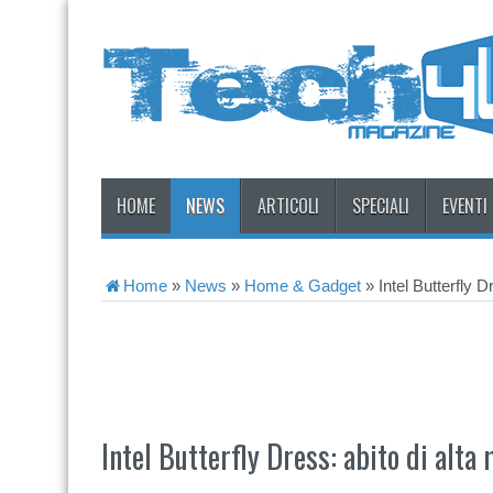
HOME
NEWS
ARTICOLI
SPECIALI
EVENTI
Home
»
News
»
Home & Gadget
»
Intel Butterfly 
Intel Butterfly Dress: abito di alt