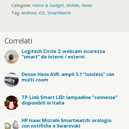
Categorie:
Home & Gadget
,
Mobile
,
News
Tag:
Android
,
iOS
,
SmartWatch
Correlati
Logitech Circle 2: webcam sicurezza
“smart” da interni / esterni
Denon Heos AVR: ampli 5.1 “lossless” con
multi-room
TP-Link Smart LED: lampadine “connesse”
disponibili in Italia
HP Isaac Mizrahi Smartwatch: orologio
con notifiche e Swarovski