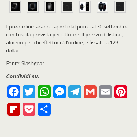
I pre-ordini saranno aperti dal primo al 30 settembre,
con l’uscita prevista per ottobre. Il prezzo di listino,
almeno per chi effettuerà l’ordine, è fissato a 129
dollari.
Fonte: Slashgear
Condividi su:
F
T
W
M
T
G
E
P
a
w
h
e
e
m
m
i
F
P
S
c
i
a
s
l
a
a
n
l
o
h
e
t
t
s
e
i
i
t
i
c
a