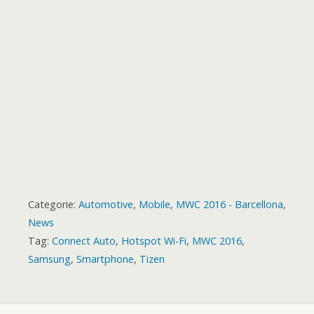
r
t
r
d
Categorie:
Automotive
,
Mobile
,
MWC 2016 - Barcellona
,
News
Tag:
Connect Auto
,
Hotspot Wi-Fi
,
MWC 2016
,
Samsung
,
Smartphone
,
Tizen