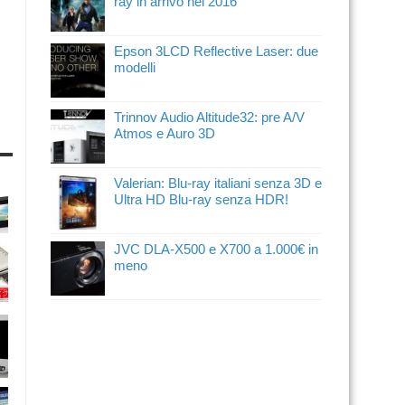
ray in arrivo nel 2016
Epson 3LCD Reflective Laser: due
modelli
Trinnov Audio Altitude32: pre A/V
Atmos e Auro 3D
Valerian: Blu-ray italiani senza 3D e
Ultra HD Blu-ray senza HDR!
JVC DLA-X500 e X700 a 1.000€ in
meno