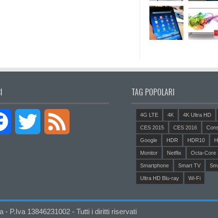
I
TAG POPOLARI
4G LTE
4K
4K Ultra HD
Facebook
Twitter
Feed
CES 2015
CES 2016
Cons
Google
HDR
HDR10
H
Monitor
Netflix
Octa-Core
Smartphone
Smart TV
Sm
Ultra HD Blu-ray
Wi-Fi
P.Iva 13846231002 - Tutti i diritti riservati