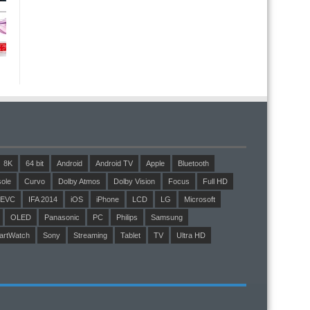
8K
64 bit
Android
Android TV
Apple
Bluetooth
ole
Curvo
Dolby Atmos
Dolby Vision
Focus
Full HD
EVC
IFA 2014
iOS
iPhone
LCD
LG
Microsoft
OLED
Panasonic
PC
Philips
Samsung
artWatch
Sony
Streaming
Tablet
TV
Ultra HD