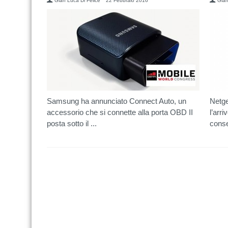
Gian Luca Di Felice
22 Febbraio 2016
Gian
Samsung ha annunciato Connect Auto, un
Netge
accessorio che si connette alla porta OBD II
l’arr
posta sotto il ...
conse