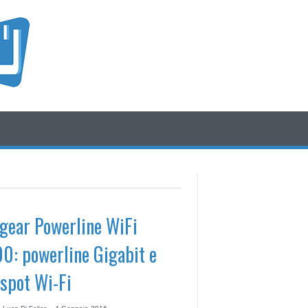
/* icone rss e social */
/* fine div icone*/
gear Powerline WiFi
0: powerline Gigabit e
spot Wi-Fi