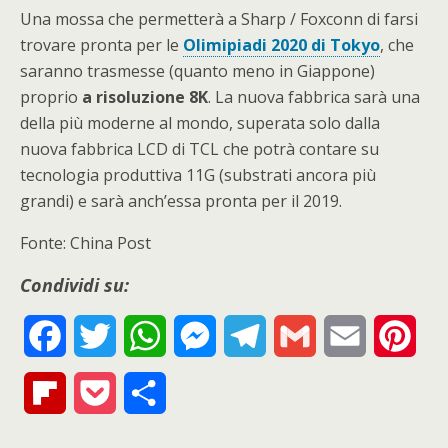
Una mossa che permetterà a Sharp / Foxconn di farsi
trovare pronta per le
Olimipiadi 2020 di Tokyo
, che
saranno trasmesse (quanto meno in Giappone)
proprio
a risoluzione 8K
. La nuova fabbrica sarà una
della più moderne al mondo, superata solo dalla
nuova fabbrica LCD di TCL che potrà contare su
tecnologia produttiva 11G (substrati ancora più
grandi) e sarà anch’essa pronta per il 2019.
Fonte: China Post
Condividi su:
F
T
W
M
T
G
E
P
a
w
h
e
e
m
m
i
F
P
S
c
i
a
s
l
a
a
n
l
o
h