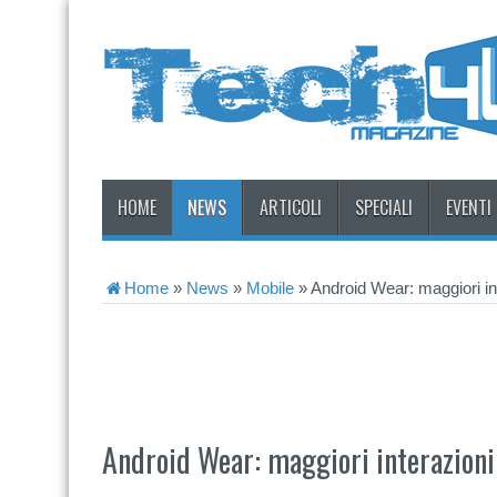
HOME
NEWS
ARTICOLI
SPECIALI
EVENTI
Home
»
News
»
Mobile
»
Android Wear: maggiori int
Android Wear: maggiori interazioni 