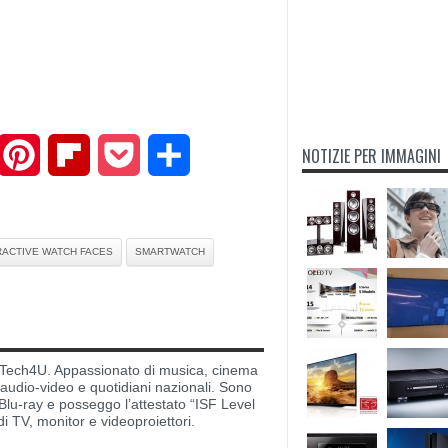
NOTIZIE PER IMMAGINI
mail
Pinterest
Flipboard
Pocket
Share
RACTIVE WATCH FACES
SMARTWATCH
di Tech4U. Appassionato di musica, cinema
i audio-video e quotidiani nazionali. Sono
lu-ray e posseggo l’attestato “ISF Level
di TV, monitor e videoproiettori.