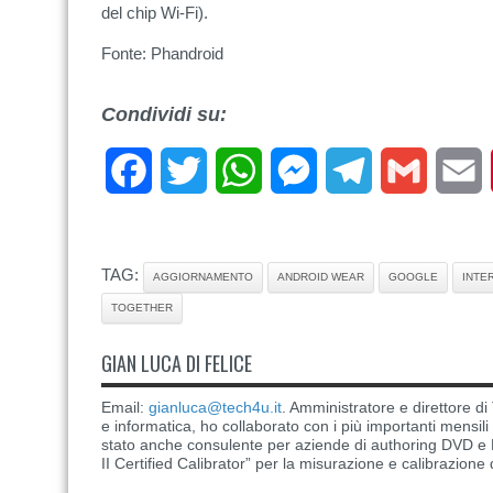
del chip Wi-Fi).
Fonte: Phandroid
Condividi su:
Facebook
Twitter
WhatsApp
Messenger
Telegram
Gmail
E
TAG:
AGGIORNAMENTO
ANDROID WEAR
GOOGLE
INTE
TOGETHER
GIAN LUCA DI FELICE
Email:
gianluca@tech4u.it
. Amministratore e direttore 
e informatica, ho collaborato con i più importanti mensil
stato anche consulente per aziende di authoring DVD e B
II Certified Calibrator” per la misurazione e calibrazione 