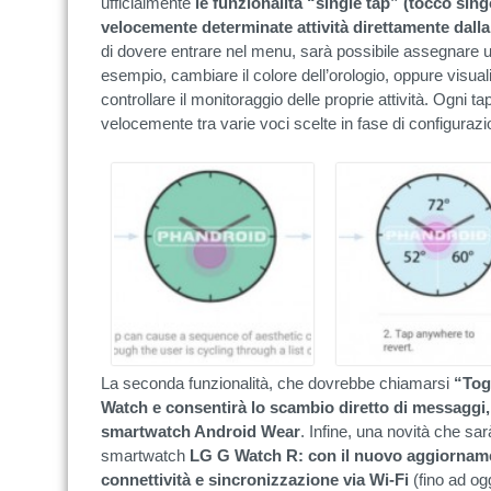
ufficialmente
le funzionalità “single tap” (tocco sing
velocemente determinate attività direttamente dall
di dovere entrare nel menu, sarà possibile assegnare un
esempio, cambiare il colore dell’orologio, oppure visua
controllare il monitoraggio delle proprie attività. Ogni ta
velocemente tra varie voci scelte in fase di configurazi
La seconda funzionalità, che dovrebbe chiamarsi
“Tog
Watch e consentirà lo scambio diretto di messaggi, f
smartwatch Android Wear
. Infine, una novità che sa
smartwatch
LG G Watch R: con il nuovo aggiornamen
connettività e sincronizzazione via Wi-Fi
(fino ad ogg