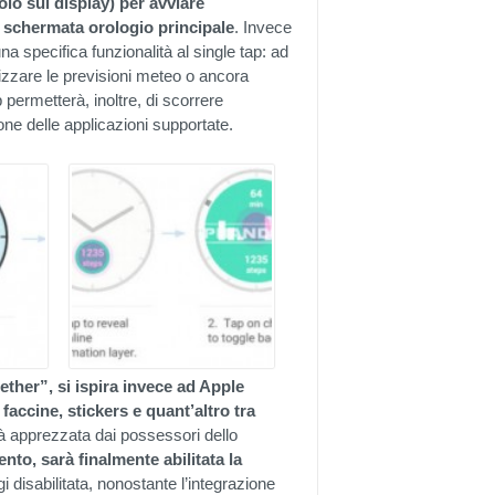
olo sul display) per avviare
a schermata orologio principale
. Invece
a specifica funzionalità al single tap: ad
lizzare le previsioni meteo o ancora
p permetterà, inoltre, di scorrere
one delle applicazioni supportate.
ether”, si ispira invece ad Apple
accine, stickers e quant’altro tra
rà apprezzata dai possessori dello
to, sarà finalmente abilitata la
i disabilitata, nonostante l’integrazione