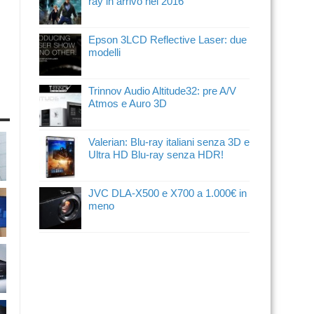
ray in arrivo nel 2016
Epson 3LCD Reflective Laser: due
modelli
Trinnov Audio Altitude32: pre A/V
Atmos e Auro 3D
Valerian: Blu-ray italiani senza 3D e
Ultra HD Blu-ray senza HDR!
JVC DLA-X500 e X700 a 1.000€ in
meno