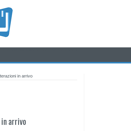
/* icone rss e social */
/* fine div icone*/
erazioni in arrivo
in arrivo