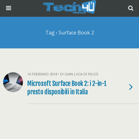
Tag › Surface Book 2
16 FEBBRAIO 2018 • DI GIAN LUCA DI FELICE
Microsoft Surface Book 2: i 2-in-1
presto disponibili in Italia