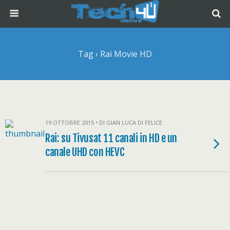
Tag › Rai Movie HD
19 OTTOBRE 2015 • DI GIAN LUCA DI FELICE
Rai: su Tivusat 11 canali in HD e un
canale UHD con HEVC