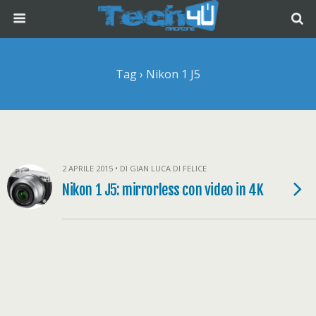
Tag › Nikon 1 J5
2 APRILE 2015 • DI GIAN LUCA DI FELICE
Nikon 1 J5: mirrorless con video in 4K