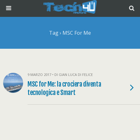
Tag › MSC For Me
9 MARZO 2017 • DI GIAN LUCA DI FELICE
MSC for Me: la crociera diventa
tecnologica e Smart