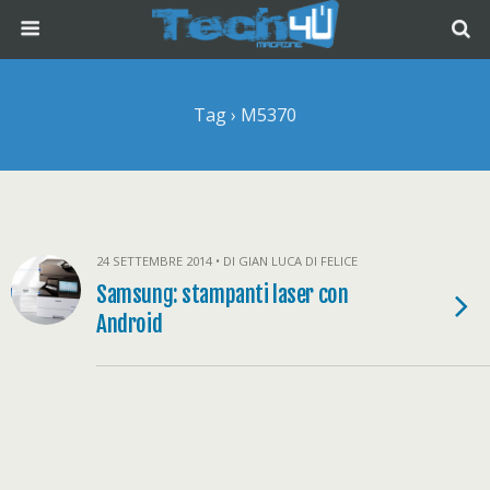
Tag › M5370
24 SETTEMBRE 2014 • DI GIAN LUCA DI FELICE
Samsung: stampanti laser con
Android